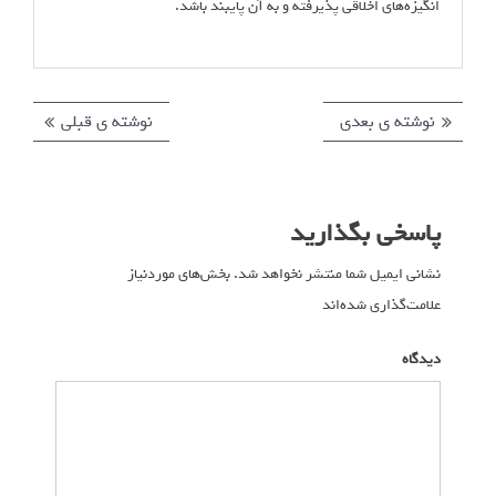
انگیزه‌های اخلاقی پذیرفته و به آن پایبند باشد.
نوشته ی بعدی
ن
نوشته ی قبلی
ن
ر
و
و
ا
ش
ش
ت
ت
ه
پاسخی بگذارید
ه
ه
ب
ی
ی
ر
نشانی ایمیل شما منتشر نخواهد شد.
بخش‌های موردنیاز
ب
ق
علامت‌گذاری شده‌اند
*
ع
ب
ی
د
ل
ن
دیدگاه
ی
ی
و
:
:
ش
ت