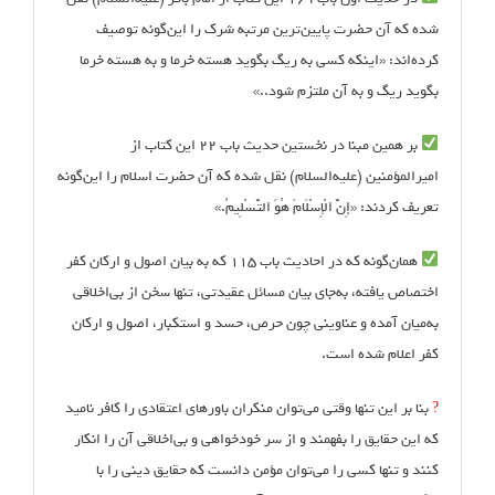
شده که آن حضرت پایین‌ترین مرتبه شرک را این‌گونه توصیف
کرده‌اند: «اینکه کسی به ریگ بگوید هسته خرما و به هسته خرما
بگوید ریگ و به آن ملتزم شود..»
بر همین مبنا در نخستین حدیث باب ۲۲ این کتاب از
امیرالمؤمنین (علیه‌السلام) نقل شده که آن حضرت اسلام را این‌گونه
تعریف کردند: «إِنَّ الْإِسْلَامَ هُوَ التَّسْلِیمُ.»
همان‌گونه که در احادیث باب ۱۱۵ که به بیان اصول و ارکان کفر
اختصاص یافته، به‌جای بیان مسائل عقیدتی، تنها سخن از بی‌اخلاقی
به‌میان آمده و عناوینی چون حرص، حسد و استکبار، اصول و ارکان
کفر اعلام شده است.
?
بنا بر این تنها وقتی می‌توان منکران باورهای اعتقادی را کافر نامید
که این حقایق را بفهمند و از سر خودخواهی و بی‌اخلاقی آن را انکار
کنند و تنها کسی را می‌توان مؤمن دانست که حقایق دینی را با