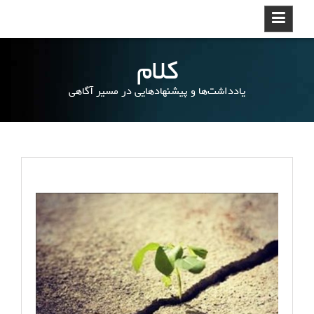
ر
د
ک
کلام
ر
د
یادداشت‌ها و پیشنهادهایی در مسیر آگاهی
ن
و
ر
ف
ت
ن
ب
ه
م
ط
ل
ب