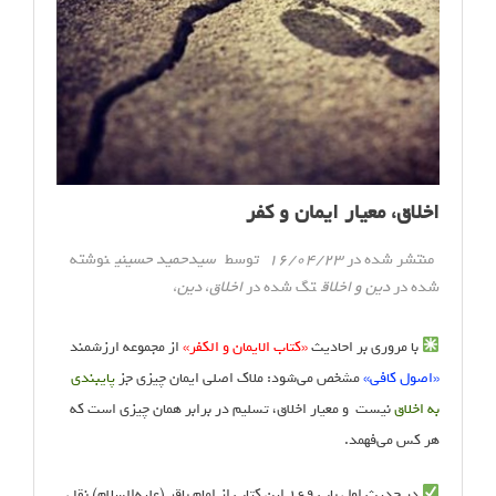
اخلاق، معیار ایمان و کفر
منتشر شده در
16/04/23
توسط
سیدحمید حسینی
نوشته
شده در
دین و اخلاق
تگ شده در
اخلاق، دین،
با مروری بر احادیث
«کتاب الایمان و الکفر»
از مجموعه ارزشمند
«اصول کافی»
مشخص می‌شود: ملاک اصلی ایمان چیزی جز
پایبندی
به اخلاق
نیست و معیار اخلاق، تسلیم در برابر همان‌ چیزی است که
هر کس می‌فهمد.
در حدیث اول باب ۱۶۹ این کتاب از امام باقر (علیه‌السلام) نقل