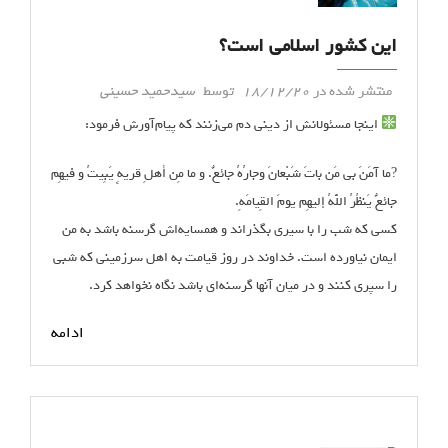
این کشور اسلامی است؟
منتشر شده در
18/12/20
توسط
سیدحمید حسینی
اینجا مسئولانش از دینی دم می‌زنند که پیام‌آورش فرمود:
?ما آمَنَ‏ بی مَن باتَ شَبْعانَ وجارُهُ جائعٌ. و ما مِن أهلِ قریهٍ یَبِیتُ و فیهِم
جائعٌ یَنظُرُ اللَّهُ إلیهِم یومَ القِیامَهِ.
کسی که شب را با سیری بگذراند و همسایه‌اش گرسنه باشد به من
ایمان نیاورده است. خداوند در روز قیامت به اهل سرزمینی که شبی
را سپری کنند و در میان آنها گرسنه‌ای باشد نگاه نخواهد کرد.
ادامه