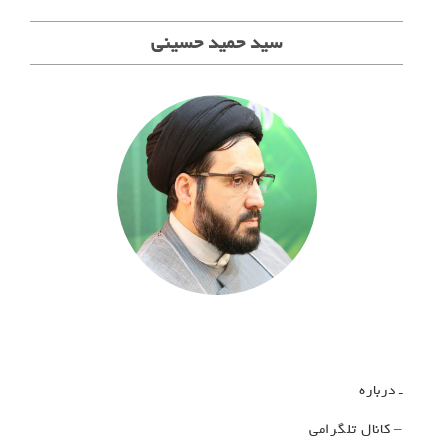
ه
سید حمید حسینی
ب
ر
ی
ن
و
ش
ت
ه‌
ه
ا
ـ درباره
– کانال تلگرامی