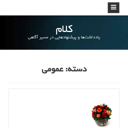
ر
د
ک
کلام
ر
د
یادداشت‌ها و پیشنهادهایی در مسیر آگاهی
ن
و
ر
ف
ت
دسته: عمومی
ن
ب
ه
م
ط
ل
ب