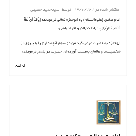
منتشر شده در
19/02/21
توسط
سیدحمید حسینی
امام صادق (علیه‌السلام) به ابوحمزه ثمالی فرمودند: إیَّاکَ أَنْ تَطَأَ
أَعْقَابَ الرِّجَالِ. مبادا دنباله‌رو افراد باشی.
ابوحمزه به حضرت عرض کرد من دو سوم آنچه دارم را با پیروی از
شخصیت‌ها و عالمان به‌دست آورده‌ام. حضرت در پاسخ فرمودند:
ادامه