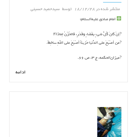
منتشر شده در
18/12/28
توسط
سیدحمید حسینی
امام صادق علیه‌السلام:
?إنْ کانَ کُلُّ شی‏ءٍ بقَضاءٍ وقَدَرٍ، فالحُزْنُ لِماذا؟!
?من أصْبَحَ على‏ الدُّنیا حَزیناً أصْبَحَ على‏ اللَّهِ ساخِطاً.
?میزان‌الحکمه، ج ۳، ص ۶۶.
ادامه