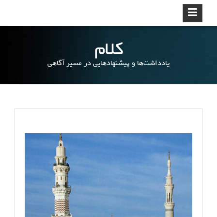
ر
د
ک
کلام
ر
د
یادداشت‌ها و پیشنهادهایی در مسیر آگاهی
ن
و
ر
ف
ت
ن
ب
ه
م
ط
ل
ب