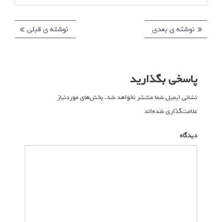
نوشته ی بعدی
ن
نوشته ی قبلی
ن
ر
و
و
ا
ش
ش
ت
ت
ه
پاسخی بگذارید
ه
ه
ب
ی
ی
ر
نشانی ایمیل شما منتشر نخواهد شد.
بخش‌های موردنیاز
ب
ق
علامت‌گذاری شده‌اند
*
ع
ب
ی
د
ل
ن
دیدگاه
ی
ی
و
:
:
ش
ت
ه