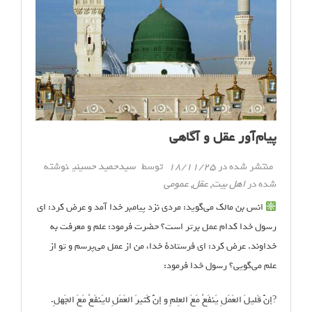
پیام‌آور عقل و آگاهی
منتشر شده در
18/11/25
توسط
سیدحمید حسینی
نوشته
شده در
اهل بیت
,
عقل
,
عمومی
انس بن مالک می‌گوید: مردى نزد پیامبر خدا آمد و عرض کرد: اى
رسول خدا کدام عمل برتر است؟ حضرت فرمود: علم و معرفت به
خداوند. عرض کرد: اى فرستادهٔ خدا، من از عمل مى‌پرسم و تو از
علم مى‌گویى؟ رسول خدا فرمود:
?إنَّ قَلیلَ العَمَلِ یَنفَعُ مَعَ العِلمِ و إنَّ کَثیرَ العَمَلِ لایَنفَعُ مَعَ الجَهلِ.