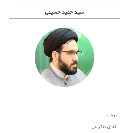
سید حمید حسینی
ـ درباره
– کانال تلگرامی