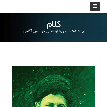
ر
د
ک
کلام
ر
د
یادداشت‌ها و پیشنهادهایی در مسیر آگاهی
ن
و
ر
ف
ت
ن
ب
ه
م
ط
ل
ب