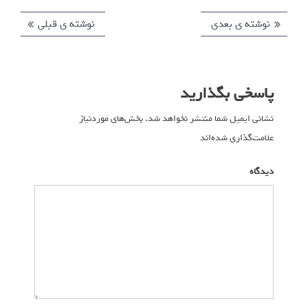
نوشته ی بعدی
ن
نوشته ی قبلی
ن
ر
و
و
ا
ش
ش
ت
ت
ه
پاسخی بگذارید
ه
ه
ب
ی
ی
ر
نشانی ایمیل شما منتشر نخواهد شد.
بخش‌های موردنیاز
ب
ق
علامت‌گذاری شده‌اند
*
ع
ب
ی
د
ل
ن
دیدگاه
ی
ی
و
:
:
ش
ت
ه