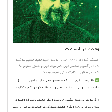
وحدت در انسانیت
منتشر شده در
18/11/19
توسط
سیدحمید حسینی
نوشته
شده در
آسیب‌شناسی دین
,
اهل بیت
,
دین و اخلاق
,
عمومی
تگ
شده در
اخلاق
,
انسانیت
,
سنی
,
شیعه
,
وحدت
واقع مطلب این است که شیعه باورهایی دارد و اهل سنت نیز
عقایدی و پیروان این مذاهب نمی‌توانند عقاید خود را کنار بگذارند.
?اگر دو نفر به دنبال دفینه‌ای باشند و یکی معتقد باشد که دفینه در
شمال شرق ایران و دیگری معتقد باشد که در جنوب غرب ایران است