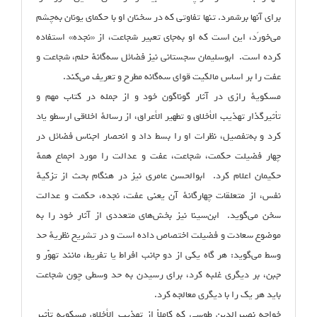
برای آنها برشمرد. تنها تفاوتی که در سخنان او با حکمای یونان به‌چشم
می‌خورَد، این است که او به‌جای تعبیر شجاعت، از «نجده» استفاده
کرده است. ابوسلیمان سجستانی نیز فضائل سه‌گانهٔ حلم، شجاعت و
عفت را بر اساس مالکیت قوای سه‌گانه مطرح و تعریف می‌کند.
مسکویهٔ رازی در آثار گوناگون خود و از جمله در کتاب مهم و
تأثیرگذار تهذیب الأخلاق و تطهیر الأعراق، از رسالهٔ اخلاقی ارسطو یاد
کرد و به‌تفصیل، نظرات او را بسط داد و انحصار اجناس فضائل در
چهار فضیلت حکمت، شجاعت، عفت و عدالت را مورد اجماع همهٔ
حکیمان اعلام کرد. ابوالحسن عامری نیز در هنگام بحث از تزکیهٔ
نفس، از متعلقات چهارگانهٔ آن یعنی عفت، نجده، حکمت و عدالت
سخن می‌گوید. ابن‌سینا نیز بخش‌های متعددی از آثار خود را به
موضوع سعادت و فضیلت اختصاص داده است و در تشریح نظریهٔ حد
وسط می‌گوید: هر گاه یکی از دو جانب افراط یا تفریط، مانند تهوّر و
جبن، بر دیگری غلبه کرد، برای رسیدن به حد وسطی چون شجاعت
باید هر یک را با دیگری معالجه کرد.
خواجه نصیرالدین طوسی که کاملاً از تهذیب الأخلاق ‏مسکویه تأثیر