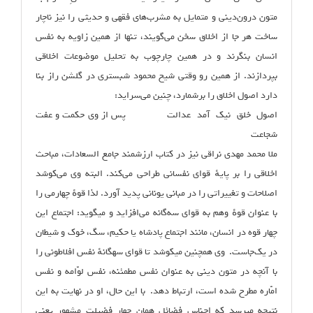
متون درون‌دینی و متمایل به مشرب‌های فقهی و حدیثی را نیز ناچار
ساخت هر جا از اخلاق سخن می‌گویند، تنها از همین زاویه به نفس
انسان بنگرند و در همین چارچوب به تحلیل موضوعات اخلاقی
بپردازند. از همین رو وقتی شیخ محمود شبستری در گلشن راز بنا
دارد اصول اخلاق را برشمارد، چنین می‌سراید:
اصول خلق نیک آمد عدالت پس از وی حکمت و عفت
شجاعت
ملا محمد مهدی نراقی نیز در کتاب ارزشمند جامع السعادات، مباحث
اخلاقی را بر پایهٔ قوای نفسانی طراحی می‌کند. البته وی می‌کوشد
اصلاحات و تغییراتی را در مبانی یونانی پدید آورد. لذا قوهٔ‌ چهارمی را
با عنوان قوهٔ وهم به قوای سه‌گانه می‌افزاید و می‏گوید: اجتماع این
چهار قوه در انسان، مانند اجتماع پادشاه یا حکیم، سگ، خوک و شیطان
در یک‌جاست. وی همچنین می‏کوشد تا قوای سه‏گانهٔ نفس افلاطونی را
با آنچه در متون دینی به عنوان نفس مطمئنه، نفس لوّامه و نفس
امّاره مطرح شده است، ارتباط دهد. با این حال، او در نهایت به این
نتیجه می‏رسد که اجناس فضائل همان چهار فضیلت مشهور یعنی