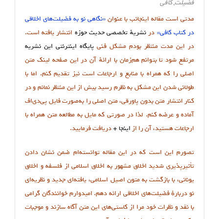
فضیلت
,
کافی
مدتی است مقاله اینجانب با عنوان
«نگاهی نو به فضیلت‌های اخلاقی
در کتاب کافی»
در
نشریهٔ تخصصی حدیث حوزه
انتشار یافته است.
در این مدت منتظر بودم مشکل فنی
پایگاه اینترنتی این نشریه
مرتفع شود تا بتوانم هم‌زمان با ارائهٔ آن در این صفحه لینک متن
اصلی را که همراه با منابع و ارجاعات است نیز تقدیم کنم. اما با
طولانی شدن این مشکل به نظرم رسید بیش از این منتظر نمانم و در
کنار انتشار متن بدون پاورقی، متن اصلی را به‌صورت فایل پی‌دی‌اف
آماده و عرضه کنم. لذا در صورتی که مایل به مطالعه متن همراه با
ارجاعات هستید، آن را از
اینجا +
دریافت فرمایید.
تصورم این است که در این مقاله توانسته‌ام ضمن نشان دادن
تأثیرپذیری شدید اخلاق مشهور به اخلاق اسلامی از فلسفه و اخلاق
یونانی، با بازگشت به متون اصیل اسلامی، یافته‌ای جدید و نظریه‌ای
نو دربارهٔ فضیلت‌های اخلاقی ارائه دهم. امیدوارم خوانندگان گرامی
با نقد و نظرات خود مرا از کاستی‌های این متن آگاه سازند و موجبات