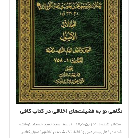
نگاهی نو به فضیلت‌های اخلاقی در کتاب کافی
منتشر شده در
14/05/17
توسط
سیدحمید حسینی
نوشته
شده در
اهل بیت
,
دین و اخلاق
تگ شده در
اخلاق
,
اصول کافی
,