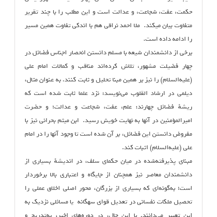
حکمت، عفت، شجاعت، و عدالت است و این مطلب را با چند تقریر
متفاوت بیان می‏کند. ملا احمد نراقی هم با اندکی تفاوت همین مسیر
را ادامه داده است.
برخی از دانشمندان شیعه با مسلم دانستن انحصار اجناس فضائل در
چهار فضیلت مشهور، تلاش کرده‌اند مناقب و کمالات امام علی
(علیه‌السلام) را نیز بر همین مبنا تحلیل و ثابت کنند. به عنوان مثال،
دیلمی در ارشاد القلوب می‌نویسد: نزد علما ثابت شده است که
ریشهٔ فضائل چهارند: علم، عفت، شجاعت و عدالت؛ و حضرت
امیرالمؤمنین در آنها به نهایت خویش رسید. ابن میثم بحرانی نیز با
مفروض دانستن این فضائل، بر آن شده است تا وجود آنها را در امام
علی (علیه‌السلام) اثبات کند.
مبنای پذیرفته‌شده در میان حکمای سلف، در اندیشهٔ بسیاری از
دانشمندان معاصر نیز همچنان از جایگاه و اعتباری بالا برخوردار
است؛ به‌گونه‌ای که بسیاری از بزرگان، محور اصلی اخلاق عملی را
تحصیل ملکات نفسانی در تعدیل قوای سه‏گانه یا مسائلی نزدیک به
این تعبیر می‌دانند. با این حال، در دوره‌های اخیر، به‌تدریج و