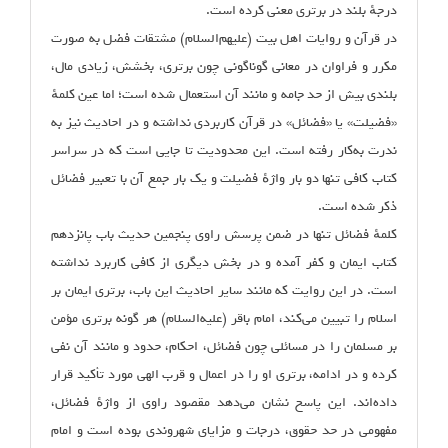
درجهٔ بلند در برتری معنی کرده است.
در قرآن و روایات اهل بیت (علیهم‌السلام) مشتقات فضل به صورت
مکرر و فراوان در معانی گوناگونی چون برتری، بخشش، زیادی مال،
بلندی بیش از حد جامه و مانند آن استعمال شده است؛ اما عین کلمهٔ
«فضیلت» یا «فضائل» در قرآن کاربردی نداشته و در احادیث نیز به
ندرت به‌کار رفته است. این محدودیت تا جایی است که در سراسر
کتاب کافی تنها دو بار واژهٔ فضیلت و یک بار جمع آن با تعبیر فضائل
ذکر شده است.
کلمهٔ فضائل تنها در ضمن پرسش راوی پنجمین حدیث باب پانزدهم
کتاب ایمان و کفر آمده و در بخش دیگری از کافی کاربرد نداشته
است. در این روایت که مانند سایر احادیث این باب، برتری ایمان بر
اسلام را تبیین می‌کند، امام باقر (علیه‌السلام) هر گونه برتری مؤمن
بر مسلمان را در مسائلی چون فضائل، احکام، حدود و مانند آن نفی
کرده و در ادامه، برتری او را در اعمال و قرب الهی مورد تأکید قرار
داده‌اند. این پاسخ نشان می‌دهد مقصود راوی از واژهٔ فضائل،
مفهومی در حد حقوق، درجات و مزایای شهروندی بوده است و امام