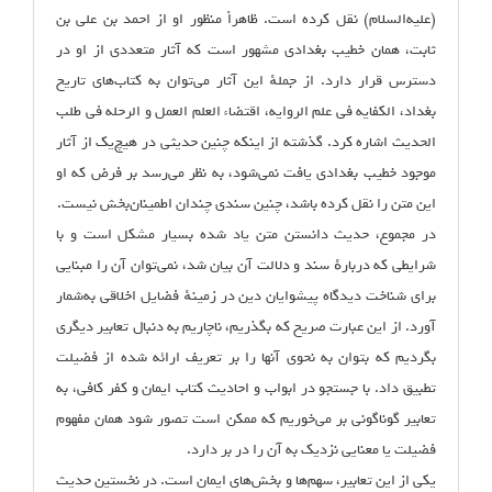
(علیه‌السلام) نقل کرده است. ظاهراً منظور او از احمد بن علی بن
ثابت، همان خطیب بغدادی مشهور است که آثار متعددی از او در
دسترس قرار دارد. از جملهٔ این آثار می‌توان به کتاب‌های تاریخ
بغداد، الکفایه فی علم الروایه، اقتضاء العلم العمل و الرحله فی طلب
الحدیث اشاره کرد. گذشته از اینکه چنین حدیثی در هیچ‌یک از آثار
موجود خطیب بغدادی یافت نمی‌شود،‌ به نظر می‌رسد بر فرض که او
این متن را نقل کرده باشد، چنین سندی چندان اطمینان‌بخش نیست.
در مجموع، حدیث دانستن متن یاد شده بسیار مشکل است و با
شرایطی که دربارهٔ سند و دلالت آن بیان شد، نمی‌توان آن را مبنایی
برای شناخت دیدگاه پیشوایان دین در زمینهٔ فضایل اخلاقی به‌شمار
آورد. از این عبارت صریح که بگذریم، ناچاریم به دنبال تعابیر دیگری
بگردیم که بتوان به نحوی آنها را بر تعریف ارائه شده از فضیلت
تطبیق داد. با جستجو در ابواب و احادیث کتاب ایمان و کفر کافی، به
تعابیر گوناگونی بر می‌خوریم که ممکن است تصور شود همان مفهوم
فضیلت یا معنایی نزدیک به آن را در بر دارد.
یکی از این تعابیر، سهم‌ها و بخش‌های ایمان است. در نخستین حدیث