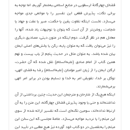
فضائل چهارگانهٔ ارسطویی در منابع اسلامی به‌شمار آوریم. اما توجه به
برخی نکات، پذیرش قطعی این تفسیر را با موانعی جدی مواجه
می‌سازد. نخست اینکه تفاوت یقین با حکمت، صبر با عفت و جهاد با
شجاعت، روشن‌تر از آن است که بتوان با توجیهات یاد شده، آنها را
معادل هم در نظر گرفت. دوم اینکه در متون دینی، مصادیق دیگری
را نیز می‌توان یافت که به عنوان پایه، رکن یا بخش‌های اصلی ایمان
بیان شده باشد. به عنوان مثال در حدیث پنجم از باب بیست و نهم
همین کتاب از امام صادق (علیه‌السلام) نقل شده که آن حضرت،
ارکان ایمان را از زبان امیر مؤمنان (علیه‌السلام) رضا به قضای الهی،
توکل بر خدا، تفویض امر به خدا و تسلیم بودن در برابر امر الهی
برمی‌شمارند.
اینکه هیچ‌یک از شارحان و مترجمان این حدیث، چنین برداشتی از آن
نداشته‌اند و حتی با وجود پذیرش فضائل چهارگانه، این متن را به آن
ارتباط نداده‌اند، سومین نکته‌ای است که تفسیر ارائه شده از سوی
ابن میثم را با تردید مواجه می‌سازد. علامهٔ مجلسی که این سخن ابن
میثم را به‌‌تفصیل در دو کتاب خود آورده نیز هیچ مطلبی در تأیید این