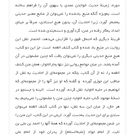
دوره، زمینهٔ حدیث خواندن عمدی یا سهوی آن را فراهم ساخته
است. به‌ویژه آنکه منبع یادشده را نمی‌توان از منابع معتبر حدیثی
به‌شمار آورد. زیرا احادیث آن، بدون هیچ استنادی، صرفاً بر مبنای
اعداد به‌کار رفته در متن، گردآوری و دسته‌بندی شده است.
قرینهٔ دیگری که احتمال فوق را افزایش می‌دهد، انحصار نقل این
روایت در منبع یاد شده و کتاب کشف الغمه است. ‌جز این دو کتاب،
هیچ منبع حدیثی دیگری را نمی‌توان یافت که چنین مضمونی در آن
آمده باشد. در میان جوامع روایی نیز تنها بحارالانوار، همان متن کشف
الغمه را، نه از آن کتاب، بلکه در مجموعه‌ای از احادیث به نقل از
مناقب ابن جوزی آورده و گفته که او نیز آنها را از مجموعه‌‌ای که
ابونعیم در حلیه الاولیاء نقل کرده، آورده است. البته با جستجو در
نسخهٔ موجود کتاب حلیه الاولیاء چنین متن یا مضمونی را نمی‌یابیم. به
هر حال، از میان این سه نقل، تنها در کتاب کشف الغمه می‌توان
سندی برای این حدیث به‌دست آورد. اربلی در این کتاب، این متن را
در ضمن مجموعه‌ای از احادیث آورده که همهٔ آنها را احمد بن علی بن
ثابت از امام جواد (علیه‌السلام) از پدران خود از امام علی