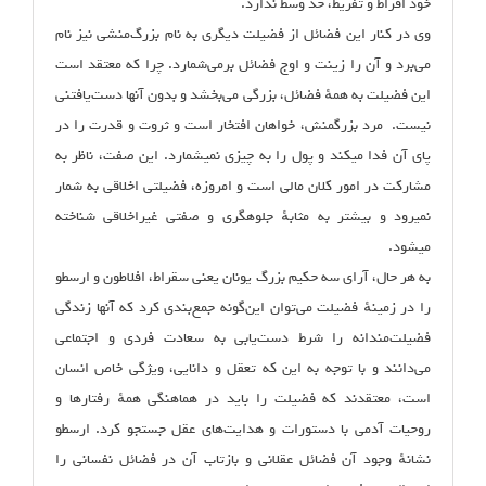
خود افراط و تفریط، حد وسط ندارد.
وی در کنار این فضائل از فضیلت دیگری به نام بزرگ‌منشی نیز نام
می‌برد و آن را زینت و اوج فضائل برمی‌شمارد. چرا که معتقد است
این فضیلت به همهٔ فضائل، بزرگی می‌بخشد و بدون آنها دست‌یافتنی
نیست. مرد بزرگ‏منش، خواهان افتخار است و ثروت و قدرت را در
پای آن فدا می‏کند و پول را به چیزی نمی‏شمارد. این صفت، ناظر به
مشارکت در امور کلان مالی است و امروزه، فضیلتی اخلاقی به شمار
نمی‏رود و بیشتر به مثابهٔ جلوه‏گری و صفتی غیراخلاقی شناخته
می‏شود.
به هر حال، آرای سه حکیم بزرگ یونان یعنی سقراط، افلاطون و ارسطو
را در زمینهٔ فضیلت می‌توان این‌گونه جمع‌بندی کرد که آنها زندگی
فضیلت‌مندانه را شرط دست‌یابی به سعادت فردی و اجتماعی
می‌دانند و با توجه به این که تعقل و دانایی، ویژگی خاص انسان
است، معتقدند که فضیلت را باید در هماهنگی همهٔ رفتارها و
روحیات آدمی با دستورات و هدایت‌های عقل جستجو کرد. ارسطو
نشانهٔ وجود آن فضائل عقلانی و بازتاب آن در فضائل نفسانی را