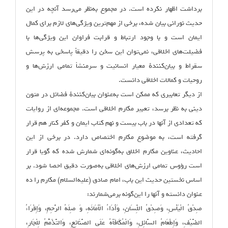
برداشت اظهار نکرده است. در مجموع به‌نظر می‌رسد آنچه در این
حدیث نورانی بیان شده، برخی از مهم‌ترین ویژگی‌های لازم برای کمال
ایمان است و با وجود ارتباط و قرابت فراوان این ویژگی‌ها با
فضیلت‌های اخلاقی، نمی‌توان این سخن را دقیقاً پاسخی به پرسش
سقراط و بیان‌کنندهٔ معیار انسانیت و سرمنشأ تمامی ارزش‌ها و
روحیات و کمالات اخلاقی دانست.
از دیگر تعابیری که ممکن است به‌عنوان بیان‌کنندهٔ فضائل در متون
دینی به نظر برسد، تعبیر مکارم اخلاقی است. مجموعه‌ای از روایات
که تعدادی از آنها در باب بیست و نهم کتاب ایمان و کفر کنار هم قرار
گرفته ‌است، به موضوع مکارم اختصاص دارد. در برخی از این
احادیث، عناوین مکارم اخلاق به‌گونه‌ای شمارش شده که گویا قرار
است رؤوس تمامی ارزش‌های اخلاقی به‌صورت دقیق احصا شود. بر
اساس نخستین حدیث این باب، امام صادق (علیه‌السلام) مکارم را ده
عنوان دانسته و آنها را این‌گونه برمی‌شمارند:
صِدْقُ الْیَأْسِ، وَصِدْقُ اللِّسَانِ، وَأَدَاءُ الْأَمَانَهِ، وَ صِلَهُ الرَّحِمِ، وَإِقْرَاءُ
الضَّیْفِ، وَإِطْعَامُ السَّائِلِ، وَالْمُکَافَأَهُ عَلَى الصَّنَائِعِ، وَالتَّذَمُّمُ لِلْجَارِ،