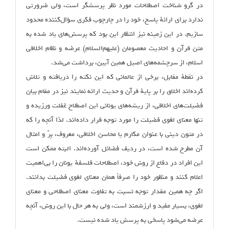
در گرو شناخت اصطلاحات مورد نظر پرسشگر است، ولی ضرورتی
ندارد برای ارائهٔ پاسخ، خود را در چارچوب فکری سؤال‌کننده محدود
سازیم. در این زمینه نیز انتظار این بود که پرسش‌های یاد شده به
متن قرآن و احادیث معصومان (علیهم‌السلام) عرضه و نظام اخلاقی
اسلام، از سرچشمه‌های اصیل همین آیین، برداشت می‌شد.
در نقطهٔ مقابل، برخی از عالمانی که این نکته را دریافته و تلاش
کرده‌اند اخلاق را بر پایهٔ قرآن و حدیث ارائه نمایند نیز در مقام بیان
فضیلت‌های اخلاقی، از ریشه‌های یونانی این اصطلاح غفلت ورزیده و
تنها معنای لغوی فضیلت را مورد توجه قرار داده‌اند. لذا آنچه را که
در متون دینی با عنوان مکارم یا محاسن اخلاقی، معروف، بِرّ و امثال
آن مطرح شده است، در ردیف فضائل آورده‌اند. البته ممکن است
این افراد در دفاع از روش خود، اصطلاحات فلسفهٔ‌ یونان را بی‌اهمیت
اعلام کنند و منظور خود را صرفاً همان معنای لغوی فضیلت بدانند.
اگر چه همین مقدار توجه نسبت به تفاوت معنای اصطلاحی و معنای
لغوی، بسیار مفید و ارزشمند است، ولی به هر حال با این روش، آنچه
عرضه می‌شود پاسخی به پرسش یاد شده نیست.