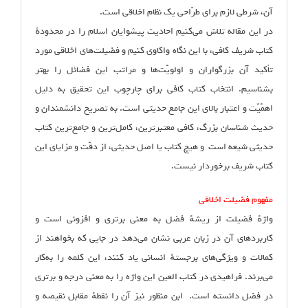
آن، شرطی لازم برای طرّاحی یک نظام اخلاقی است.
در این مقاله تلاش می‌کنیم احادیث پیشوایان اسلام را در محدودهٔ
کتاب شریف کافی، با این نگاه واکاوی کنیم و فضیلت‌های اخلاقی مورد
تأکید آن بزرگواران و اولویّت‌ها و مراتب این فضائل را بهتر
بشناسیم. انتخاب کتاب کافی برای چارچوب این تحقیق به دلیل
اهمّیّت و اعتبار بالای این جامع حدیثی است. به تصریح دانشمندان و
حدیث شناسان بزرگ، کافی معتبرترین، کامل‌ترین و جامع‌ترین کتاب
حدیثی شیعه است و هیچ کتاب یا اصل حدیثی، از دقّت و مزایای این
کتاب شریف برخوردار نیست.
مفهوم فضیلت اخلاقی
واژهٔ فضیلت از ریشهٔ فضل به معنی برتری و افزونی است و
کاربردهای آن در زبان عربی نشان می‌دهد در جایی که بخواهند از
کمالات و ویژگی‌های برجستهٔ انسانی یاد کنند، این کلمه را به‌کار
می‌برند. فراهیدی در کتاب العین این واژه را به معنی درجه و برتری
در فضل دانسته است. ابن منظور نیز آن را نقطهٔ مقابل نقیصه و