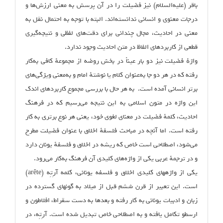
باقر (علیه‌السلام) نیز فضیلت را در آن پرسش به معنی ارزش‌ها و
درجات معنوی و انسانی ندانسته‌‌اند. البته با توجه به احتمال نقل به
معنی در احادیث، مجال چندانی برای دقت‌های لفظی و نتیجه‌گیری
قطعی از کاربردهای الفاظ در متن احادیث وجود ندارد.
واژهٔ فضیلت نیز دو بار عیناً در بخش روضه از مجموعهٔ کافی به‌کار
رفته که در هر دو جا به‌عنوان کلام یا نوشتهٔ امام و به‌معنی ویژگی‌های
برتر انسانی آمده است. به هر حال با بررسی مجموع کاربردهای اندک
این واژه در متون اسلامی به این نتیجه می‌رسیم که در فرهنگ
احادیث، کلمهٔ فضیلت در معنای لغوی خود، یعنی هر نوع برتری به کار
رفته است. اما آنچه در مباحث فلسفهٔ اخلاق با عنوان فضیلت مطرح
می‌شود، اصطلاحی است خاص که ریشه در اخلاق و فلسفهٔ یونان دارد
و در ترجمهٔ عربی یکی از واژه‌های کلیدی آن فرهنگ به‌کار می‌رود.
یکی از واژه‏های کلیدی اخلاق و فلسفه یونانی، کلمه آرِتِه (arête)
است. این تعبیر از قرن ششم قبل از میلاد به گونه‏ای گسترده در
زبان و ادبیات یونانی به کار رفته و بعدها به دست سقراط، افلاطون و
ارسطو تکامل یافته و به اصطلاحی خاص تبدیل شده است. آرِتِه، در