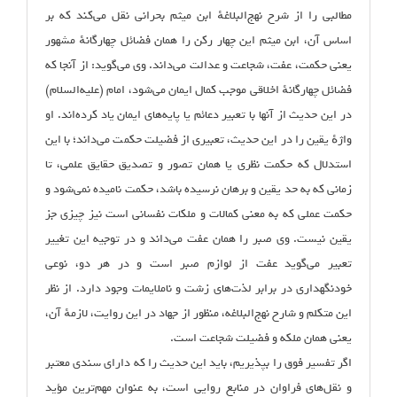
مطالبی را از شرح نهج‌البلاغهٔ ابن میثم بحرانی نقل می‌کند که بر
اساس آن، ابن میثم این چهار رکن را همان فضائل چهارگانهٔ مشهور
یعنی حکمت، عفت، شجاعت و عدالت می‌داند. وی می‌گوید: از آنجا که
فضائل چهارگانهٔ اخلاقی موجب کمال ایمان می‌شود، امام (علیه‌السلام)
در این حدیث از آنها با تعبیر دعائم یا پایه‌های ایمان یاد کرده‌اند. او
واژهٔ یقین را در این حدیث، تعبیری از فضیلت حکمت می‌داند؛ با این
استدلال که حکمت نظری یا همان تصور و تصدیق حقایق علمی، تا
زمانی که به حد یقین و برهان نرسیده باشد، حکمت نامیده نمی‌شود و
حکمت عملی که به معنی کمالات و ملکات نفسانی است نیز چیزی جز
یقین نیست. وی صبر را همان عفت می‌داند و در توجیه این تغییر
تعبیر می‌گوید عفت از لوازم صبر است و در هر دو، نوعی
خودنگهداری در برابر لذت‌های زشت و ناملایمات وجود دارد. از نظر
این متکلم و شارح نهج‌البلاغه، منظور از جهاد در این روایت، لازمهٔ آن،
یعنی همان ملکه و فضیلت شجاعت است.
اگر تفسیر فوق را بپذیریم، باید این حدیث را که دارای سندی معتبر
و نقل‌های فراوان در منابع روایی است، به عنوان مهم‌ترین مؤید