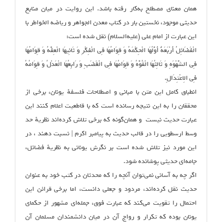
همان معنای مصطلح به‌کار رفته باشد. این روایت در میان منابع
حدیثی موجود، نخستین بار در کتاب معدن الجواهر و ریاضه الخواطر با
این عبارت از امام علی (علیه‌السلام) نقل شده است:
الْفَضَائِلُ أَرْبَعَهٌ أَوَّلُهَا الْحِکْمَهُ وَ قِوَامُهَا فِی الْفِکْرِ وَ ثَانِیهَا الْعِفَّهُ وَ قِوَامُهَا
فِی الشَّهْوَهِ وَ ثَالِثُهَا الْقُوَّهُ وَ قِوَامُهَا فِی الْغَضَبِ وَ رَابِعُهَا الْعَدْلُ وَ قِوَامُهُ
فِی الِاعْتِدَالِ.
انطباق کامل این متن با مبانی و اصطلاحات فلسفهٔ یونان، برخی از
محققان را به این نتیجه رسانده است که با قاطعیت اعلام کنند این
عبارت حدیث نیست و همان‌گونه که برخی تلاش‌ کرده‌اند نظریهٔ حد
وسط ارسطویی را در قالب حدیث به پیامبر اکرم | نسبت دهند ، در
این مورد نیز تلاش شده است بر نگرش یونانی به نظریهٔ فضائل،
جامه‌ای حدیثی پوشانده شود.
اگر چه به آسانی نمی‌توان آنچه را که محدثان در کتب خود به عنوان
حدیث نقل کرده‌اند،‌ مردود و جعلی دانست، اما برخی قرائن این
احتمال را تقویت می‌کند که عبارت فوق، جمله‌ای مشهور از حکمای
یونان بوده که تکرار و رواج آن در میان دانشمندان مسلمان آن