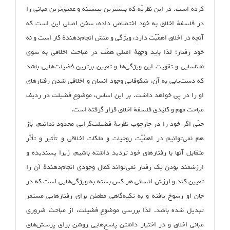
کرده است. در این نظریّه که بیشترین پیشینه و عمیق‌ترین مبانی را
در فلسفهٔ اخلاق به خود اختصاص داده، سخن اصلی این است که
آنچه در اخلاق اهمّیّت دارد، ویژگی‌ و منش انجام‌دهندهٔ کار است و نه
خود رفتار؛ لذا باید وجههٔ اصلی همّت در مباحث اخلاقی به سوی
شناسایی و تقویت این ویژگی‌ها و تعیین برترین فضیلت‌هایی باشد
که دست‌یابی به آن، شکوفایی وجود انسان و اخلاقی شدن رفتارهای
او را در پی خواهد داشت. بر این اساس، موضوع فضیلت در ردیف
مباحث مهم و کلیدی فلسفهٔ اخلاق قرار گرفته است.
حتّی اگر خود را در چارچوب نظریهٔ فضیلت‌گرایی محدود ندانیم، باز
هم نمی‌توانیم در اهمّیّت روحیات و ملکات اخلاقی و تأثیر و تأثّر
متقابل آنها با رفتارهای خود تردید داشته باشیم. زیرا پسندیده و
ارزشمند بودن یک رفتار نمی‌تواند کمال وجودی انجام‌دهندهٔ آن را
تعیین کند و ارزش انسانی هر کس بسته به ویژگی‌هایی است که در
جان او رسوخ یافته و به تکیه‌گاهی مطمئن برای رفتارهایی مستمر
تبدیل شده باشد. لذا بررسی موضوع فضیلت، از مباحث ضروری
مبانی اخلاق و در اختیار داشتن پاسخ‌هایی روشن برای پرسش‌های