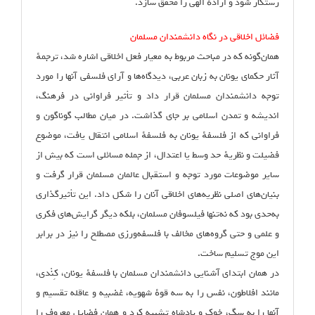
رستگار شود و ارادهٔ الهی را محقق سازد.
فضائل اخلاقی در نگاه دانشمندان مسلمان
همان‌گونه که در مباحث مربوط به معیار فعل اخلاقی اشاره شد، ترجمهٔ
آثار حکمای یونان به زبان عربی، دیدگاه‌ها و آرای فلسفی آنها را مورد
توجه دانشمندان مسلمان قرار داد و تأثیر فراوانی در فرهنگ،‌
اندیشه و تمدن اسلامی بر جای گذاشت. در میان مطالب گوناگون و
فراوانی که از فلسفهٔ یونان به فلسفهٔ اسلامی انتقال یافت، موضوع
فضیلت و نظریهٔ حد وسط یا اعتدال، از جمله مسائلی است که بیش از
سایر موضوعات مورد توجه و استقبال عالمان مسلمان قرار گرفت و
بنیان‌های اصلی نظریه‌های اخلاقی آنان را شکل داد. این تأثیرگذاری
به‌حدی بود که نه‌تنها فیلسوفان مسلمان، بلکه دیگر گرایش‌های فکری
و علمی و حتی گروه‌های مخالف با فلسفه‌ورزی مصطلح را نیز در برابر
این موج تسلیم ساخت.
در همان ابتدای آشنایی دانشمندان مسلمان با فلسفهٔ یونان، کِنْدی،
مانند افلاطون، نفس را به سه قوهٔ شهویه، غضبیه و عاقله تقسیم و
آنها را به سگ، خوک و پادشاه تشبیه کرد و همان فضایل معروف را