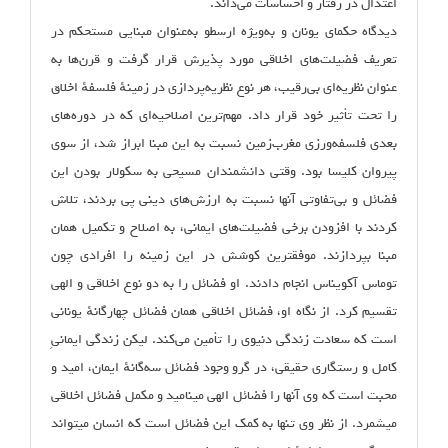
اعتدال در رفتار و احساسات می‌داند.
دیدگاه حکمای یونان و به‌ویژه ارسطو به‌عنوان مبنایی مستحکم در
تعریف فضیلت‌های اخلاقی مورد پذیرش قرار گرفت و قرن‌ها به
عنوان نظریه‌ای بی‌رقیب، هر نوع نظریه‌پردازی در زمینهٔ فلسفهٔ اخلاق
را تحت تأثیر خود قرار داد. مهم‌ترین اصلاحیه‌ای که در دوره‌های
بعدی فلسفه‌ورزی مغرب‌زمین نسبت به این مبنا ابراز شد، از سوی
پیروان کلیسا بود. وقتی دانشمندان مسیحی به سکولار بودن این
فضائل و بی‌تفاوتی آنها نسبت به ارزش‌‌های دینی پی بردند، تلاش
کردند با افزودن برخی فضیلت‌‌های ایمانی، به اصلاح و تکمیل همان
مبنا بپردازند. موفق‏ترین کوشش در این زمینه را افرادی چون
توماس آکویناس انجام دادند. او فضائل را به دو نوع اخلاقی و الهی
تقسیم کرد. از نگاه او، فضائل اخلاقی همان فضائل چهارگانهٔ یونانی
است که سعادت زندگی دنیوی را تأمین می‌کند. لیکن زندگی ایمانیِ
کامل و رستگاری حقیقی، در گرو وجود فضائل سه‌گانهٔ ایمان، امید و
محبت است که وی آنها را فضائل الهی می‏نامید و مکمل فضائل اخلاقی
می‏شمرد. از نظر وی تنها به کمک این فضائل است که انسان می‏تواند