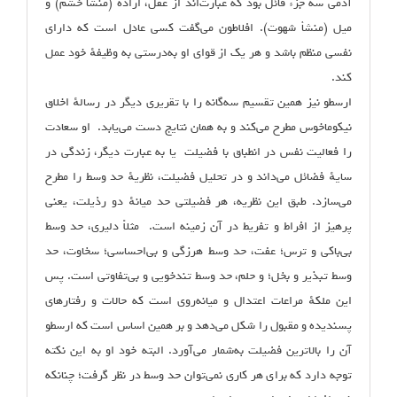
آدمی سه جزء قائل بود که عبارت‌اند از عقل، اراده (منشأ خشم) و
میل (منشأ شهوت). افلاطون می‌گفت کسی عادل است که دارای
نفسی منظم باشد و هر یک از قوای او به‌درستی به وظیفهٔ خود عمل
کند.
ارسطو نیز همین تقسیم سه‌گانه را با تقریری دیگر در رسالهٔ اخلاق
نیکوماخوس مطرح می‌کند و به همان نتایج دست می‌یابد. او سعادت
را فعالیت نفس در انطباق با فضیلت یا به عبارت دیگر، زندگی در
سایهٔ فضائل می‌داند و در تحلیل فضیلت، نظریهٔ حد وسط را مطرح
می‌سازد. طبق این نظریه، هر فضیلتی حد میانهٔ دو رذیلت، یعنی
پرهیز از افراط و تفریط در آن زمینه است. مثلاً دلیری، حد وسط
بی‌باکی و ترس؛ عفت، حد وسط هرزگی و بی‌احساسی؛ سخاوت، حد
وسط تبذیر و بخل؛ و حلم، حد وسط تندخویی و بی‌تفاوتی است. پس
این ملکهٔ مراعات اعتدال و میانه‌روی است که حالات و رفتارهای
پسندیده و مقبول را شکل می‌دهد و بر همین اساس است که ارسطو
آن را بالاترین فضیلت‌ به‌شمار می‌آورد. البته خود او به این نکته
توجه دارد که برای هر کاری نمی‌توان حد وسط در نظر گرفت؛ چنانکه