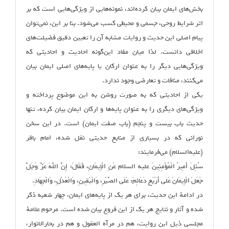
بخش‌های ایمان بیان کرده‌اند،‌ نمونه‌هایی از ویژگی‌هایی است که بر
اثر شرایط روحی، جسمی و محیطی کسب می‌شود. بنا بر این، نمی‌توان
پیام اصلی این حدیث و روایات مشابه آن را تعیین دقیق فضیلت‌های
اخلاقی دانست. لذا میان مفاد این‌گونه احادیث و احادیثی که
ویژگی‌هایی دیگر را به عنوان ارکان یا پایه‌های اصلی ایمان بیان
می‌کنند، منافات و تعارضی وجود ندارد.
یکی از احادیثی که به صورت روشن به این موضوع پرداخته و
ویژگی‌های دیگری را به عنوان پایه‌ها و ارکان ایمان بیان کرده، تنها
حدیث باب بیست و پنجم (باب صفت ایمان) است. در این سخن
نورانی که در بسیاری از منابع حدیثی نقل شده، امام باقر
(علیه‌السلام) می‌فرمایند:
سُئِلَ أَمِیرُ الْمُؤْمِنِینَ علیه السلام عَنِ الْإِیمَانِ، فَقَالَ: إِنَّ اللَّهَ عَزَّ وَجَلَّ
جَعَلَ الْإِیمَانَ عَلى‏ أَرْبَعِ دَعَائِمَ: عَلَى الصَّبْرِ، وَالْیَقِینِ، وَالْعَدْلِ، وَالْجِهَادِ.
در ادامهٔ این حدیث، برای هر یک از پایه‌های ایمان، چهار شعبه ذکر
شده و آثار و نتایج هر یک از این فروع بیان شده است. مرحوم علامهٔ
مجلسی ذیل این روایت، هم در مرآه العقول و هم در بحارالانوار،