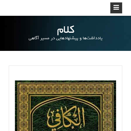
ر
د
ک
کلام
ر
د
یادداشت‌ها و پیشنهادهایی در مسیر آگاهی
ن
و
ر
ف
ت
ن
ب
ه
م
ط
ل
ب