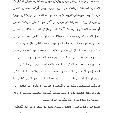
ساخت، در جامعهٔ یونانی برخی ویژگی‌های برجسته به عنوان امتیازات
انسانی شناخته می‌شد. در این میان، چهار آرتهٔ اساسی شامل
خردمندی، خویشتن‌داری، شجاعت و عدالت از جایگاهی ویژه
برخوردار بود. سقراط در برخی از آثار خود تلاش می‌کند تمامی
آرته‌های انسانی را به یک آرتهٔ اصلی بازگرداند. از نگاه او، فصل
ممیز انسان نسبت به سایر حیوانات، دانش و آگاهی اوست. وی بر
همین اساس همهٔ آرته‌ها را در نهایت به دانایی باز می‌گرداند.
دانشی که سقراط از آن سخن می‏گوید، دانستن تنها نیست. وی در
رساله‏های مختلف سعی می‏کند نشان دهد که بود و نبود بسیاری از
دانش‏ها به سعادت ما کمکی نمی‏کند، بلکه مقصود وی، آن دانشی است
که مرز باریک میان نیک و بد را به ما بنماید. در واقع، سقراط نقشی
برای ارادهٔ انسان قائل نیست و معتقد است هر کس خطایی را
مرتکب می‌شود،‌ ریشه در نا‌آگاهی و جهالت او دارد. در مقابل این
نظر، ارسطو معتقد بود دانایی تضمین‌کنندهٔ سعادت نیست و برای
رسیدن به سعادت، ارادهٔ نیک نیز لازم است.
البته چنان که برخی از محققان نشان داده‌‌اند، سقراط در آثار گوناگون