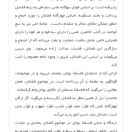
پذیرفته است، بر اساس قوای سه‏گانهٔ نفسِ سقراطی به بسط فضایل
پرداخت و مانند مسکویه، اجناس چهارگانهٔ فضائل را مورد اجماع و
اتفاق جملگی حکمای متأخر و متقدم دانست. علامهٔ حلی نیز به تبع
خواجه، در کتاب الألفین، نفس را دارای سه قوه و هر قوه را دارای
فضیلتی خاص شامل حکمت، شجاعت و عفت می‌داند که از اجتماع و
سازگاری این فضائل، فضیلت عدالت زاده می‌شود. وی سپس
می‌کوشد بر اساس این فضائل، ضرورت وجود امام معصوم را ثابت
کند.
غزالی که از منتقدان فلسفهٔ یونان به‌شمار می‌رود و در موضوعات
گوناگون به ‌مقابلهٔ با آن پرداخته است، در موضوع فضائل، همان
مطالبی را می‌گوید که فلاسفهٔ مسلمان از حکمای یونان وام گرفته‌اند.
ملاصدرا نیز از همین منظر به فضائل نگریسته و می‌گوید اگر ارکان
چهارگانهٔ نفس که قوّت علم، قوّت غضب، قوّت شهوت و قوّت عدل
است، اعتدال یابد، حسن خلق پدید می‌آید.
دیدگاه و مبانی فلسفهٔ یونان در موضوع فضائل به‌حدی بر مباحث
دانش اخلاق اسلامی تسلط و سیطره یافت که دانشمندانِ ملتزم به