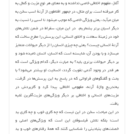
آغاز، مفهوم اخلاقی خاصی نداشته و به معنای هر نوع مزیت و کمال به
کار می‏رفته است. برای مثال، در جمهور افلاطون از آرتهٔ اسب سخن به
میان می‏آید، یعنی ویژگی خاصی که موجب می‏شود تا اسبی را نسبت به
دیگر اسبان برتر بشماریم. در این میان، سقراط در ضمن تلاش‌‌های
خود در زمینهٔ سعادت و اخلاق انسانی، این پرسش را مطرح ساخت که
آرتهٔ انسانی چیست؟ یعنی چه چیزی انسان را از دیگر حیوانات متمایز
می‏سازد و با بودن آن، شایسته است که انسان، انسان نامیده شود و
بر دیگر حیوانات برتری یابد؟ به عبارت دیگر، کدام ویژگی است که
هر قدر در وجود آدمی تقویت گردد، انسانیت او بیشتر می‌شود؟ با
بحث و گفتگوهای فراوانی که در پاسخ به این پرسش‌ها در گرفت،
به‌تدریج واژهٔ آرته، مفهومی اخلاقی پیدا کرد و کاربردش در
مزیت‌های انسانی و اخلاقی بر دیگر ویژگی‌های مزیت‌آفرین غلبه
یافت.
در این مباحث، سخن در این نیست که چه کاری خوب و چه کاری بد
است؛ بلکه تلاش فیلسوفان این است که ویژگی‌های اصلی و
خصلت‌های بنیادینی را شناسایی کنند که همهٔ رفتارهای خوب و بد