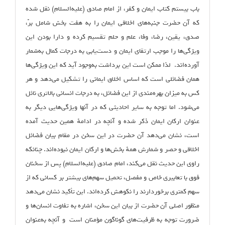
باب بیستم کتاب ایمان و کفر، از امام صادق (علیه‌السلام) نقل شده
که آن حضرت جنبه‌های اخلاقی ایمان را به هفت بخش شامل برّ،
صدق، یقین، رضا، وفا، علم و حلم تقسیم کرده و دارا بودن این
ویژگی‌ها را موجب ارتقای ایمان و دست‌یابی به درجات کمال به‌شمار
آورده‌اند. لذا ممکن است این برداشت به‌وجود آید که این ویژگی‌ها
همان فضائلی است که اساس اخلاق ایمانی را تشکیل می‌دهد و هر
کس به میزان بهره‌مندی از این فضائل، به درجات انسانی بالاتری نائل
می‌شود. اما توجه به سایر احادیثی که در آنها ویژگی‌هایی دیگر به
عنوان ارکان ایمان ذکر شده و آنچه در ادامهٔ همین حدیث آمده
است، نشان می‌دهد آن حضرت در این سخن در مقام بیان فضائل
اخلاقی و حصر و شمارش همهٔ بخش‌ها و ارکان ایمان نبوده‌اند. چنانکه
راوی این حدیث نقل می‌کند، امام صادق (علیه‌السلام) پس از سخنان
فوق با تعابیری خاص و مفصل، تحمیل سهم‌های بیشتر بر کسانی که از
سهم کمتری برخوردارند را نکوهش کرده‌اند. این تأکید نشان می‌دهد
منظور اصلی آن حضرت از بیان این سخن، اشاره به تفاوت‌ انسان‌ها و
ضرورت توجه به ظرفیت‌های گوناگون مؤمنان است و آنچه به‌عنوان