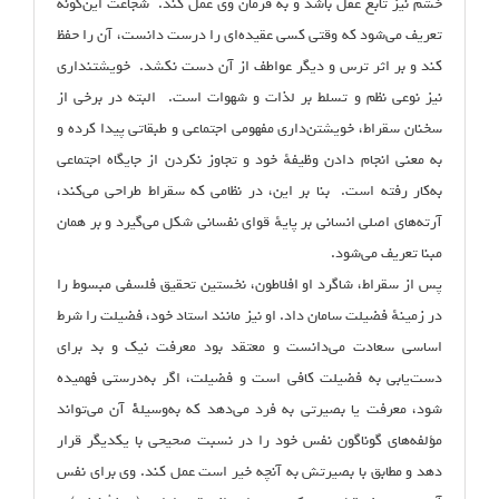
خشم نیز تابع عقل باشد و به فرمان وی عمل کند. شجاعت این‌گونه
تعریف می‌شود که وقتی کسی عقیده‌ای را درست ‌دانست، آن را حفظ
کند و بر اثر ترس و دیگر عواطف از آن دست نکشد. خویشتن‏داری
نیز نوعی نظم و تسلط بر لذات و شهوات است. البته در برخی از
سخنان سقراط، خویشتن‌داری مفهومی اجتماعی و طبقاتی پیدا کرده و
به معنی انجام دادن وظیفهٔ خود و تجاوز نکردن از جایگاه اجتماعی
به‌کار رفته است. بنا بر این، در نظامی که سقراط طراحی می‌کند،
آرته‌های اصلی انسانی بر پایهٔ قوای نفسانی شکل می‌گیرد و بر همان
مبنا تعریف می‌شود.
پس از سقراط، شاگرد او افلاطون، نخستین تحقیق فلسفی مبسوط را
در زمینهٔ فضیلت سامان داد. او نیز مانند استاد خود، فضیلت را شرط
اساسی سعادت می‌دانست و معتقد بود معرفت نیک و بد برای
دست‌یابی به فضیلت کافی است و فضیلت، اگر به‌درستی‌ فهمیده‌
شود، معرفت‌ یا بصیرتی‌ به فرد می‌دهد که به‌وسیلهٔ‌ٔ آن می‌تواند‌
مؤ‌لفه‌های‌ گوناگون‌ نفس‌ خود‌ را در نسبت‌ صحیحی‌ با یکدیگر قرار
دهد‌ و مطابق‌ با بصیرتش‌ به‌ آنچه خیر است عمل‌ کند. وی برای نفس