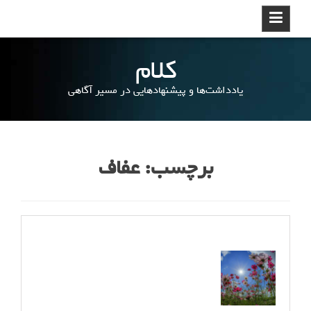
ر
د
ک
کلام
ر
د
یادداشت‌ها و پیشنهادهایی در مسیر آگاهی
ن
و
ر
ف
ت
برچسب: عفاف
ن
ب
ه
م
ط
ل
ب