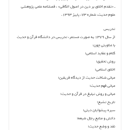
ـ «تقدم اخلاق بر دین در اصول الکافی» ، فصلنامه علمی پژوهشی
علوم حدیث، شماره ۷۳، پاییز ۱۳۹۳.
تدریس
از سال ۱۳۷۹ به صورت مستمر، تدریس در دانشگاه قرآن و حدیث
با عناوینی چون:
کلام و عقاید اسلامی؛
روش تحقیق؛
اخلاق اسلامی؛
مبانی شناخت حدیث از دیدگاه فریقین؛
مبانی فهم حدیث؛
مبانی و روش تبلیغ در قرآن و حدیث؛
تاریخ تشیع؛
سیره پیشوایان دینی؛
دانش و منابع رجال شیعه؛
نقد و وضع حدیث؛