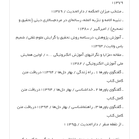
۱۳۷۹؛
ـ منتخب میزان الحکمه / دارالحدیث / ۱۳۷۹؛
ـ تنبیه‌ الامه و تنزیه ‌المله، رساله‌ای در مردم‌سالاری دینی (تحقیق و
تصحیح) / امیرکبیر / ۱۳۸۰؛
ـ آموزش پژوهش، درسنامه روش تحقیق با گرایش علوم نقلی/ شمیم
یاس ولایت/ ۱۳۹۳؛
ـ مقاله «مزایا و نگرانیهای آموزش الکترونیکی …» / اولین همایش
ملی آموزش الکترونیکی / ۱۳۸۲؛
ـ گفتگوی باورها ۱ ـ راه زندگی / بهار دل‌ها / ۱۳۹۴؛ دریافت متن
کامل کتاب
ـ گفتگوی باورها ۲ ـ خداشناسی / بهار دل‌ها / ۱۳۹۴؛ دریافت متن
کامل کتاب
ـ گفتگوی باورها ۳ ـ راهنماشناسی / بهار دل‌ها / ۱۳۹۴؛ دریافت متن
کامل کتاب
ـ از نقطه صفر / دارالحدیث / ۱۳۹۵ ؛