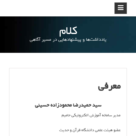
ر
د
ک
کلام
ر
د
یادداشت‌ها و پیشنهادهایی در مسیر آگاهی
ن
و
ر
ف
ت
ن
معرفی
ب
ه
م
سید حمیدرضا محمودزاده حسینی
ط
ل
مدیر سامانه آموزش الکترونیکی حامیم
ب
عضو هیئت علمی دانشگاه قرآن و حدیث